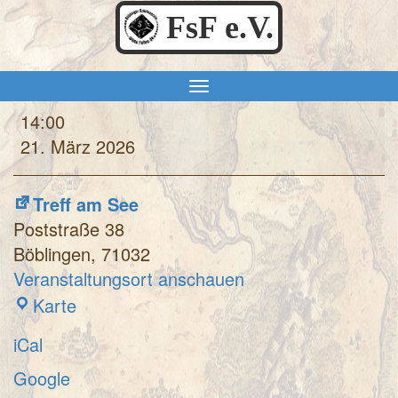
FsF e.V.
Spielesamstag
14:00
21. März 2026
Treff am See
Poststraße 38
Böblingen
,
71032
Veranstaltungsort anschauen
Treff
Karte
am
iCal
See
Google